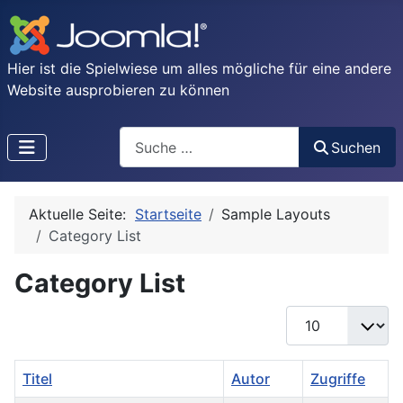
Hier ist die Spielwiese um alles mögliche für eine andere
Website ausprobieren zu können
Search
Suchen
Type 2 or more characters for results.
Aktuelle Seite:
Startseite
Sample Layouts
Category List
Category List
Anzeige #
Titel
Autor
Zugriffe