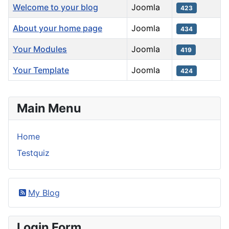
Welcome to your blog
Joomla
423
About your home page
Joomla
434
Your Modules
Joomla
419
Your Template
Joomla
424
Beiträge
Main Menu
Home
Testquiz
My Blog
Login Form